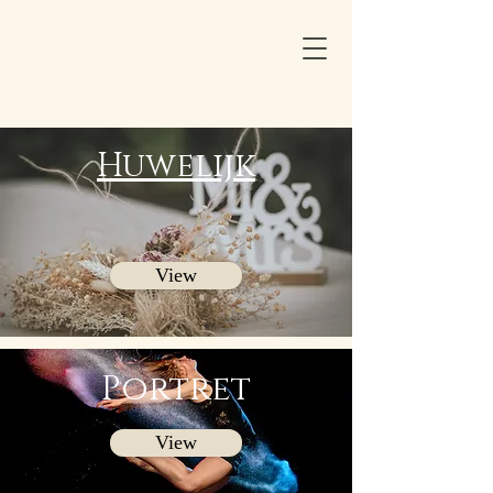
Huwelijk
View
Portret
View